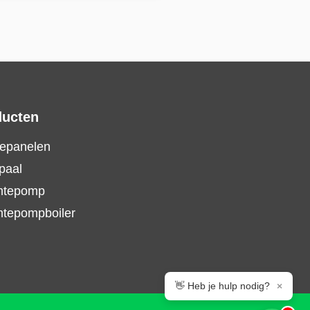
ducten
epanelen
paal
mtepomp
tepompboiler
👋 Heb je hulp nodig?
×