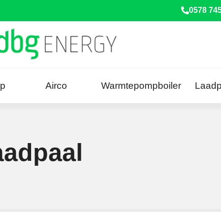
0578 74
p
Airco
Warmtepompboiler
Laadp
aadpaal