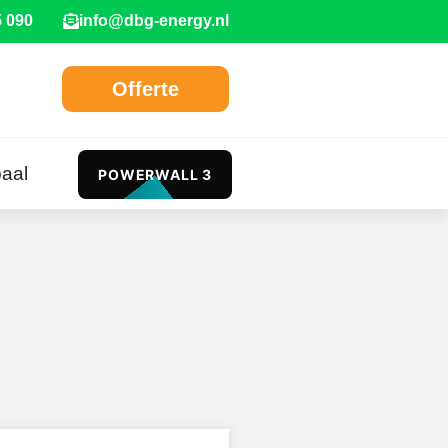
5 090
info@dbg-energy.nl
Offerte
aal
POWERWALL 3